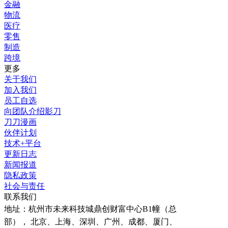
金融
物流
医疗
零售
制造
跨境
更多
关于我们
加入我们
员工自选
向团队介绍影刀
刀刀漫画
伙伴计划
技术+平台
更新日志
新闻报道
隐私政策
社会与责任
联系我们
地址：
杭州市未来科技城鼎创财富中心B1幢（总
部）， 北京、上海、深圳、广州、成都、厦门、