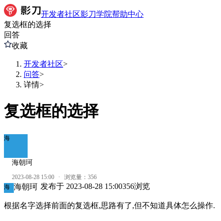
开发者社区
影刀学院
帮助中心
复选框的选择
回答
收藏
开发者社区
>
问答
>
详情
>
复选框的选择
海
海朝珂
2023-08-28 15:00
·
浏览量：
356
发布于
2023-08-28 15:00
356
浏览
海朝珂
海
根据名字选择前面的复选框,思路有了,但不知道具体怎么操作.